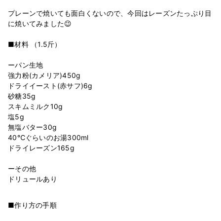
プレーンで焼いても面白くないので、今回はレーズンたっぷり目
に焼いてみました😉
■材料 （1.5斤）
ーパン生地
強力粉(カメリア)450g
ドライイースト(赤サフ)6g
砂糖35g
スキムミルク10g
塩5g
無塩バター30g
40℃ぐらいのお湯300ml
ドライレーズン165g
ーその他
■作り方の手順