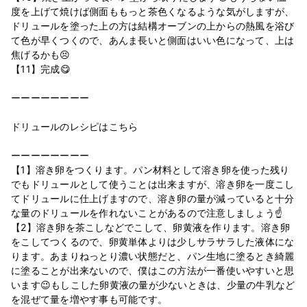
度を上げて焼けば側面ももっと茶色くなるような気がしますが、
ドリュールを塗った上の方は結構オーブンの上からの熱風を浴び
て色が早くつくので、あんま長いと側面はいい色になって、上は
焦げるかも😣
【11】完成😋
ーーーーーーーー
ドリュールのレシピはこちら
ーーーーーーーー
【1】溶き卵をつくります。パン材料として溶き卵を使った残り
でもドリュールとして使うことは出来ますが、溶き卵を一度こし
てドリュールに仕上げますので、溶き卵の量が減っていると十分
な量のドリュールを作れないことがあるので注意しましょう☝
【2】溶き卵を茶こしなどでこして、卵黄液を作ります。溶き卵
をこしてつくるので、卵黄単体よりは少しサラサラした液体にな
ります。あまりねっとり濃い状態だと、パン生地に塗るとき綺麗
に塗ることが出来ないので、僕はこの方法が一番使いやすいと思
います😉もしこした卵黄液の量が少ないときは、少量の牛乳など
を混ぜて量を増やす事も可能です。