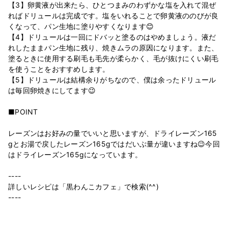
【3】卵黄液が出来たら、ひとつまみのわずかな塩を入れて混ぜ
ればドリュールは完成です。塩をいれることで卵黄液ののびが良
くなって、パン生地に塗りやすくなります😊
【4】ドリュールは一回にドバッと塗るのはやめましょう。液だ
れしたままパン生地に残り、焼きムラの原因になります。また、
塗るときに使用する刷毛も毛先が柔らかく、毛が抜けにくい刷毛
を使うことをおすすめします。
【5】ドリュールは結構余りがちなので、僕は余ったドリュール
は毎回卵焼きにしてます😉
■POINT
レーズンはお好みの量でいいと思いますが、ドライレーズン165
gとお湯で戻したレーズン165gではだいぶ量が違いますね😉今回
はドライレーズン165gになっています。
----
詳しいレシピは「黒わんこカフェ」で検索(^^)
----