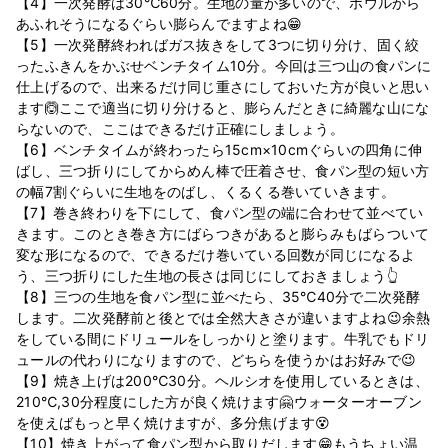
【4】一次発酵は30℃60分。生地の量が多いので、ボウルから
あふれそうになるぐらい膨らんでますよね😁
【5】一次発酵終わればガス抜きをして3つに切り分け、固く絞
ったふきんをかぶせベンチタイム10分。今回は三つ山の食パンに
仕上げるので、出来るだけ同じ重さにしておいた方が良いと思い
ます🙆‍ここで適当に切り分けると、膨らんだときに綺麗な山にな
らないので、ここはできるだけ正確にしましょう。
【6】ベンチタイムが終わったら15cm×10cmぐらいの四角に伸
ばし、三つ折りにしてからめん棒で圧着させ、食パン型の短い方
の幅7割ぐらいに生地をのばし、くるくる巻いていきます。
【7】巻き終わりを下にして、食パン型の端に合わせて並べてい
きます。このとき巻き方にばらつきがあると膨らみもばらついて
変な形になるので、できるだけ巻いている回数が同じになるよ
う、三つ折りにした生地の長さは同じにしておきましょう👆
【8】三つの生地を食パン型に並べたら、35℃40分で二次発酵
します。二次発酵前と後とでは全然大きさが違いますよね😉余熱
をしている間にドリュールをしっかりと塗ります。牛乳でもドリ
ュールの代わりになりますので、どちらを使うかはお好みで😉
【9】焼き上げは200℃30分。ヘルシオを使用しているときは、
210℃,30分程度にした方が良く焼けます🤗ウォーターオーブン
を使えばもっと早く焼けますが、多分焦げます😵
【10】焼き上がって食パン型から取りだします😁もうちょい温