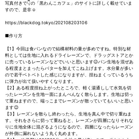
写真付きで👇の「黒わんこカフェ」のサイトに詳しく載せていま
すので、是非☺️
https://blackdog.tokyo/202108203106
■作り方
【1】今回は食パンなので結構材料の量が多めですね。特別な材
料としては生地に入れるドライレーズンで、ドラッグストアとか
に売っているレーズンなどでいいと思います😉パン生地を混ぜあ
る程度まとまったらバターを加えてこね上げます。水分量が多い
ので若干ベトベトした感じになりますが、捏ねまくっているうち
に弾力が出て扱いやすくなります。
【2】ある程度捏ね上がったところで、軽く湯通しして水気を切
ったレーズンを生地一面にまんべんなく散らします。生地は切っ
て重ねますので、端っこまでレーズンが散っていてもいいと思い
ます😉
【3】レーズンを散らし終わったら、生地を真ん中で切り重ねま
す。それをさらに切って重ねると、レーズンが四層になりそれな
りに生地全体に混ざるようになるので、四層になったらレーズン
が外側に漏れないよう丸く丸めます。