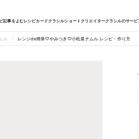
ピ
記事をよむ
レシピカード
クラシルショート
クリエイター
クラシルのサービ
ムル
レンジde簡単♡やみつき♡小松菜ナムル レシピ・作り方