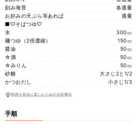
刻み海苔
各適量
お好みの天ぷら等あれば
適量
■♡そばつゆ♡
水
300㏄
麺つゆ（2倍濃縮）
150㏄
醤油
50㏄
☆酒
50㏄
☆みりん
50㏄
砂糖
大さじ2と1/2
かつおだし
小さじ1/3
料理を安全に楽しむための注意事項
手順