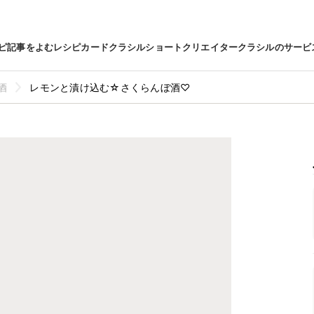
ピ
記事をよむ
レシピカード
クラシルショート
クリエイター
クラシルのサービ
酒
レモンと漬け込む☆さくらんぼ酒♡