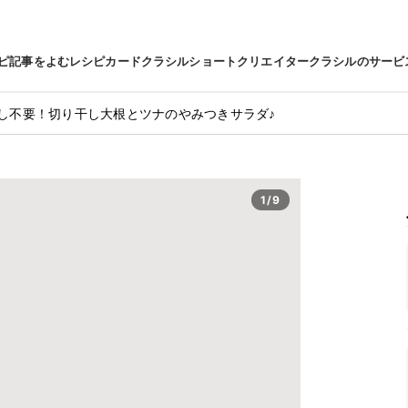
ピ
記事をよむ
レシピカード
クラシルショート
クリエイター
クラシルのサービ
し不要！切り干し大根とツナのやみつきサラダ♪
1/9