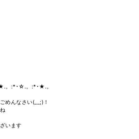
★.。:*･☆.。:*･★.。
めんなさい(__;)！
ね
ざいます