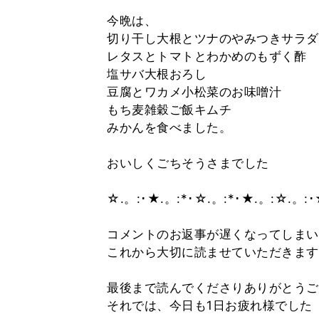
今晩は、
切り干し大根とツナのやみつきサラダ
レタスとトマトとわかめのもずく酢
塩サバ大根おろし
豆腐とワカメ小松菜のお味噌汁
もち麦雑穀ご飯キムチ
みかんを食べました。
おいしくごちそうさまでした
☆.。:･★.。:*･☆.。:*･★.。:☆.。:･
コメントのお返事が遅くなってしまいご
これから大切に読ませていただきます
最後まで読んでくださりありがとうご
それでは、今日も1日お疲れ様でした