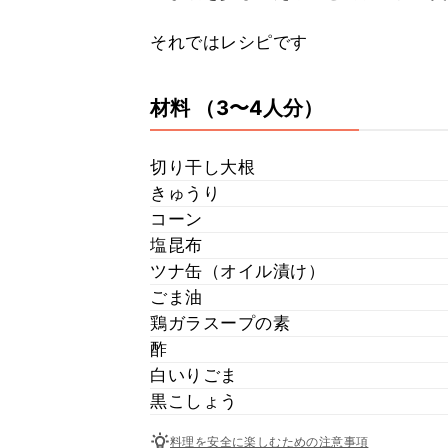
それではレシピです
材料
（3〜4人分）
切り干し大根
きゅうり
コーン
塩昆布
ツナ缶（オイル漬け）
ごま油
鶏ガラスープの素
酢
白いりごま
黒こしょう
料理を安全に楽しむための注意事項