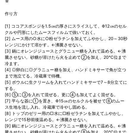
☆
作り方
[1] ココアスポンジを1.5㎝の厚さにスライスして、Φ12㎝のセル
クルや円形にしたムースフィルムで抜いておく。
[2] ムース用の○水に○粉ゼラチンを加えてふやかし、20～30秒
レンジにかけて溶かす。←沸騰させない。
[3] 鍋にオレンジジュースとグラニュー糖を入れて温める。←沸
騰させない。砂糖が溶けたら火を止めて②を加え、20℃位まで
冷ます。
[4] ◎卵白に◎グラニュー糖を加え、ハンドミキサーで角が立つ
まで泡立てる。冷蔵庫で待機。
[5] ボウルに生クリームを入れてハンドミキサーで7～8分立てに
する。
[6] ⑤に③を入れて混ぜる。更に④も加えてよく混ぜる。
[7] 平らな器に①を置き、Φ15㎝のセルクルを被せて⑥のムー
ス生地を流し入れ、冷蔵庫で冷やし固める。
[8] トップのゼリー用の□水に□粉ゼラチンを加えてふやかし、
レンジで15秒前後温める。←沸騰させない。
[9] 鍋にオレンジジュースとグラニュー糖を入れて温める。←沸
騰させない。砂糖が溶けたら火を止めて⑧を加え、20℃位まで