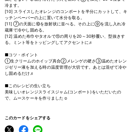
冷ます。
[10] スライスしたオレンジのコンポートを半分にカットして、キ
ッチンペーパーの上に置いて水分を取る。
[11] ⑦の天面に⑩を放射状に並べる。その上に⑨を流し入れ冷
蔵庫で冷やし固める。
[12] 温めた布巾やタオルで⑪の周りを20～30秒覆い、型抜きす
る。ミント等をトッピングしてアクセントに♬
■コツ・ポイント
①生クリームのホイップ具合②メレンゲの硬さ③温めたオレン
ジゼリー液を加える時の温度管理が大切です。あとは混ぜて冷や
し固めるだけ♬
■このレシピの生い立ち
美味しいオレンジスライスジャム(コンポート)をいただいたの
で、ムースケーキを作りました☺
このカードをシェアする