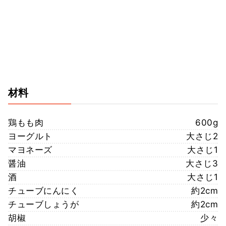
材料
鶏もも肉
600g
ヨーグルト
大さじ2
マヨネーズ
大さじ1
醤油
大さじ3
酒
大さじ1
チューブにんにく
約2cm
チューブしょうが
約2cm
胡椒
少々