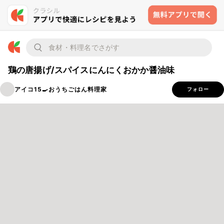
鶏の唐揚げ/スパイスにんにくおかか醤油味
アイコ15🍳おうちごはん料理家
フォロー