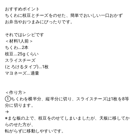
おすすめポイント
ちくわに枝豆とチーズをのせた、簡単でおいしい一口おかず
お弁当やおつまみにぴったりです。
それではレシピです
＜材料1人前＞
ちくわ…2本
枝豆…25gくらい
スライスチーズ
(とろけるタイプ)…1枚
マヨネーズ…適量
＜作り方＞
①ちくわを横半分、縦半分に切り、スライスチーズは1枚を8等
分に切ります。
→
※まな板の上で、枝豆をのせてしまいましたが、天板に移してか
らのせた方が、
転がらずに移動しやすいです。