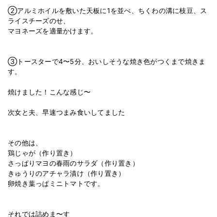
②アルミホイルを敷いた天板に1を並べ、ちくわの溝に枝豆、ス
ライスチーズのせ、
マヨネーズを適量かけます。
③トースターで4〜5分、おいしそうな焼き色がつくまで焼きま
す。
焼けました！こんな感じ〜
次女と夫、早速つまみ食いしてました
その他は、
鶏じゃが（作り置き）
さっぱりマヨの春雨のサラダ（作り置き）
きゅうりのアチャラ漬け（作り置き）
卵焼き葉っぱミニトマトです。
それでは詰めま〜す