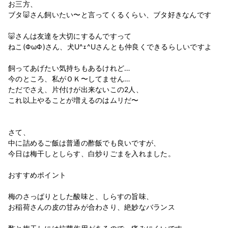
お三方、
ブタ🐷さん飼いたい〜と言ってくるくらい、ブタ好きなんです
🐷さんは友達を大切にするんですって
ねこ(ΦωΦ)さん、犬U^ｪ^Uさんとも仲良くできるらしいですよ
飼ってあげたい気持ちもあるけれど…
今のところ、私がＯＫ〜してません…
ただでさえ、片付けが出来ないこの2人、
これ以上やることが増えるのはムリだ〜
さて、
中に詰めるご飯は普通の酢飯でも良いですが、
今日は梅干しとしらす、白炒りごまを入れました。
おすすめポイント
梅のさっぱりとした酸味と、しらすの旨味、
お稲荷さんの皮の甘みが合わさり、絶妙なバランス