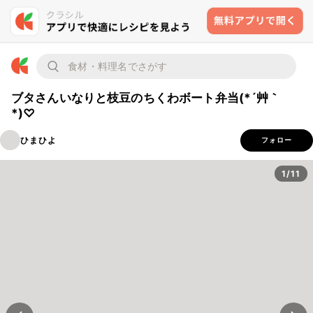
ブタさんいなりと枝豆のちくわボート弁当(*´艸｀
*)♡
ひまひよ
フォロー
1/11