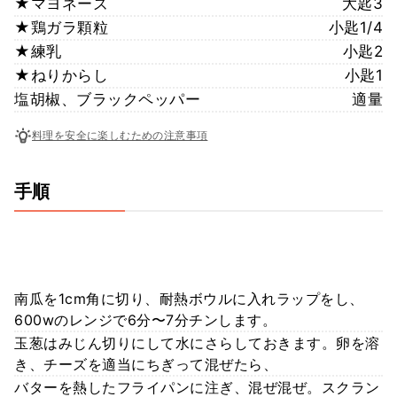
★マヨネーズ
大匙3
★鶏ガラ顆粒
小匙1/4
★練乳
小匙2
★ねりからし
小匙1
塩胡椒、ブラックペッパー
適量
料理を安全に楽しむための注意事項
手順
南瓜を1cm角に切り、耐熱ボウルに入れラップをし、
600wのレンジで6分〜7分チンします。
玉葱はみじん切りにして水にさらしておきます。卵を溶
き、チーズを適当にちぎって混ぜたら、
バターを熱したフライパンに注ぎ、混ぜ混ぜ。スクラン