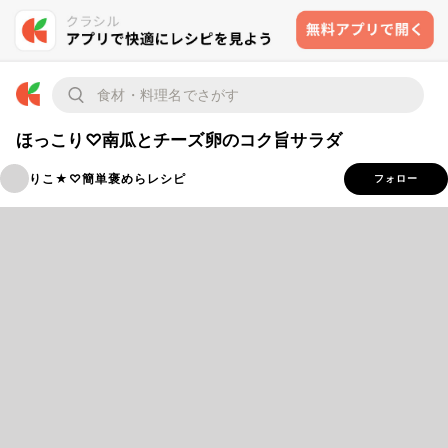
ほっこり♡南瓜とチーズ卵のコク旨サラダ
りこ★♡簡単褒めらレシピ
フォロー