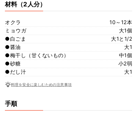
材料
（2人分）
オクラ
10～12本
ミョウガ
大1個
●白ごま
大1と1/2
●醤油
大1
●梅干し（甘くないもの）
中1個
●砂糖
小2弱
●だし汁
大1
料理を安全に楽しむための注意事項
手順