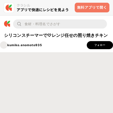
シリコンスチーマーで♡レンジ任せの照り焼きチキン
kumiko.enomoto935
フォロー