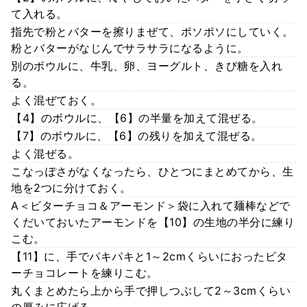
て入れる。
指先で粉とバターを擦りまぜて、ポソポソにしていく。
粉とバターがなじんでサラサラになるように。
別のボウルに、牛乳、卵、ヨーグルト、きび糖を入れ
る。
よく混ぜておく。
【4】のボウルに、【6】の半量を加えて混ぜる。
【7】のボウルに、【6】の残りを加えて混ぜる。
よく混ぜる。
こなっぽさがなくなったら、ひとつにまとめてから、生
地を2つに分けておく。
A＜ビターチョコ＆アーモンド＞袋に入れて麺棒などで
くだいておいたアーモンドを【10】の生地の半分に練り
こむ。
【11】に、手でパキパキと1～2cmくらいにおったビタ
ーチョコレートを練りこむ。
丸くまとめたら上から手で押しつぶして2～3cmくらい
の厚みに広げる。