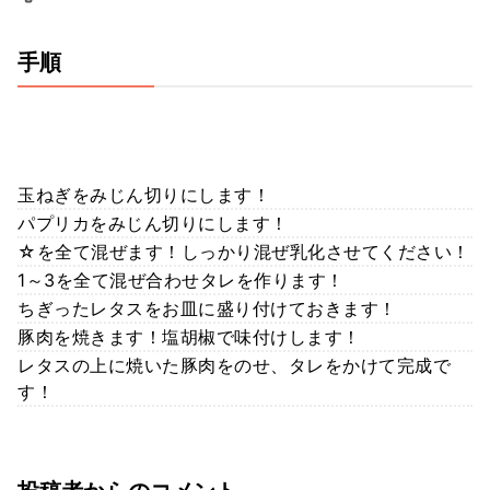
手順
玉ねぎをみじん切りにします！
パプリカをみじん切りにします！
☆を全て混ぜます！しっかり混ぜ乳化させてください！
1～3を全て混ぜ合わせタレを作ります！
ちぎったレタスをお皿に盛り付けておきます！
豚肉を焼きます！塩胡椒で味付けします！
レタスの上に焼いた豚肉をのせ、タレをかけて完成で
す！