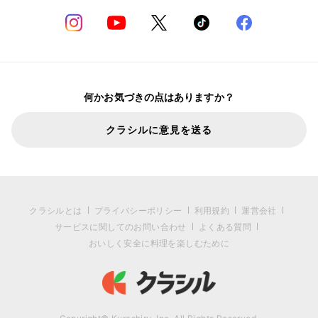
何かお気づきの点はありますか？
クラシルに意見を送る
クラシルとは
プライバシーポリシー
利用規約
運営会社
サービスに関してのお問い合わせ
よくある質問
おいしく安全に料理を楽しむために