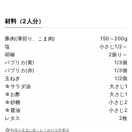
材料
（2人分）
豚肉(薄切り、こま肉)
150～200g
塩
小さじ1/2～
胡椒
2振り～
パプリカ(黄)
1/3個
パプリカ(赤)
1/3個
玉ねぎ
1/2個
☆サラダ油
大さじ1
☆お酢
大さじ1
☆砂糖
小さじ2
☆醤油
小さじ2
レタス
2枚
料理を安全に楽しむための注意事項