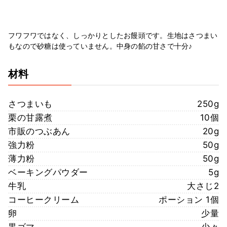
フワフワではなく、しっかりとしたお饅頭です。生地はさつまい
もなので砂糖は使っていません。中身の餡の甘さで十分♪
材料
さつまいも
250g
栗の甘露煮
10個
市販のつぶあん
20g
強力粉
50g
薄力粉
50g
ベーキングパウダー
5g
牛乳
大さじ2
コーヒークリーム
ポーション 1個
卵
少量
黒ゴマ
少々