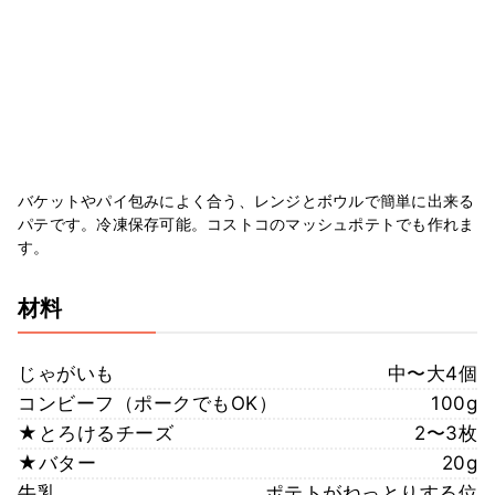
バケットやパイ包みによく合う、レンジとボウルで簡単に出来る
パテです。冷凍保存可能。コストコのマッシュポテトでも作れま
す。
材料
じゃがいも
中〜大4個
コンビーフ（ポークでもOK）
100g
★とろけるチーズ
2〜3枚
★バター
20g
牛乳
ポテトがねっとりする位