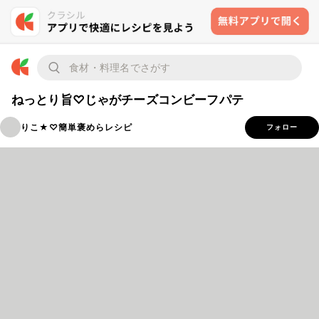
ねっとり旨♡じゃがチーズコンビーフパテ
りこ★♡簡単褒めらレシピ
フォロー