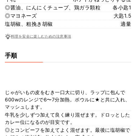
◎醤油、にんにくチューブ、鶏ガラ顆粒
各小匙1
◎マヨネーズ
大匙1.5
塩胡椒、粗挽き胡椒
適量
料理を安全に楽しむための注意事項
手順
じゃがいもの皮をむき一口大に切り、ラップに包んで
600wのレンジで6〜7分加熱。ボウルに★と共に入れ、
マッシュします。
牛乳を少しずつ加えて良く練り混ぜます。ドロッとした
カレー位になるのが目安です。
◎とコンビーフを加えてよく混ぜます。最後に塩胡椒で