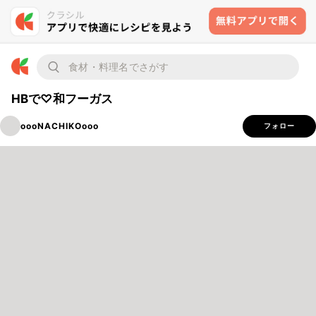
HBで♡和フーガス
oooNACHIKOooo
フォロー