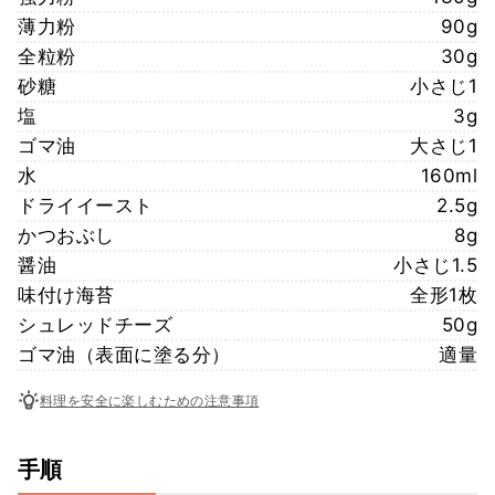
薄力粉
90g
全粒粉
30g
砂糖
小さじ1
塩
3g
ゴマ油
大さじ1
水
160ml
ドライイースト
2.5g
かつおぶし
8g
醤油
小さじ1.5
味付け海苔
全形1枚
シュレッドチーズ
50g
ゴマ油（表面に塗る分）
適量
料理を安全に楽しむための注意事項
手順