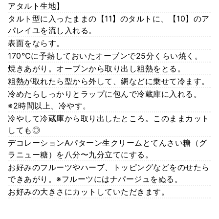
アタルト生地】
タルト型に入ったままの【11】のタルトに、【10】のア
パレイユを流し入れる。
表面をならす。
170℃に予熱しておいたオーブンで25分くらい焼く。
焼きあがり。オーブンから取り出し粗熱をとる。
粗熱が取れたら型から外して、網などに乗せて冷ます。
冷めたらしっかりとラップに包んで冷蔵庫に入れる。
※2時間以上、冷やす。
冷やして冷蔵庫から取り出したところ。このままカット
しても◎
デコレーションAパターン生クリームとてんさい糖（グ
ラニュー糖）を八分〜九分立てにする。
お好みのフルーツやハーブ、トッピングなどをのせたら
できあがり。※フルーツにはナパージュをぬる。
お好みの大きさにカットしていただきます。