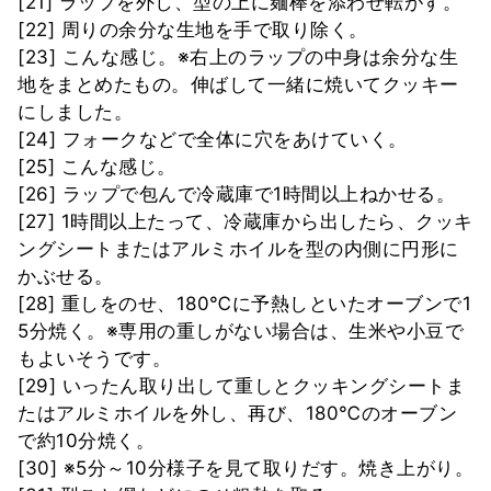
[21] ラップを外し、型の上に麺棒を添わせ転がす。
[22] 周りの余分な生地を手で取り除く。
[23] こんな感じ。※右上のラップの中身は余分な生
地をまとめたもの。伸ばして一緒に焼いてクッキー
にしました。
[24] フォークなどで全体に穴をあけていく。
[25] こんな感じ。
[26] ラップで包んで冷蔵庫で1時間以上ねかせる。
[27] 1時間以上たって、冷蔵庫から出したら、クッキ
ングシートまたはアルミホイルを型の内側に円形に
かぶせる。
[28] 重しをのせ、180℃に予熱しといたオーブンで1
5分焼く。※専用の重しがない場合は、生米や小豆で
もよいそうです。
[29] いったん取り出して重しとクッキングシートま
たはアルミホイルを外し、再び、180℃のオーブン
で約10分焼く。
[30] ※5分～10分様子を見て取りだす。焼き上がり。