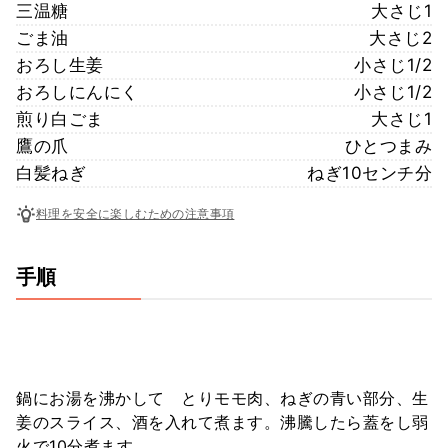
三温糖
大さじ1
ごま油
大さじ2
おろし生姜
小さじ1/2
おろしにんにく
小さじ1/2
煎り白ごま
大さじ1
鷹の爪
ひとつまみ
白髪ねぎ
ねぎ10センチ分
料理を安全に楽しむための注意事項
手順
鍋にお湯を沸かして とりモモ肉、ねぎの青い部分、生
姜のスライス、酒を入れて煮ます。沸騰したら蓋をし弱
火で10分煮ます。