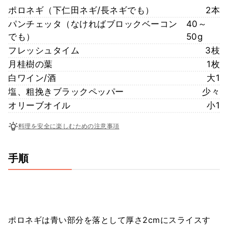
ポロネギ（下仁田ネギ/長ネギでも）
2本
パンチェッタ（なければブロックベーコン
40～
でも）
50g
フレッシュタイム
3枝
月桂樹の葉
1枚
白ワイン/酒
大1
塩、粗挽きブラックペッパー
少々
オリーブオイル
小1
料理を安全に楽しむための注意事項
手順
ポロネギは青い部分を落として厚さ2cmにスライスす