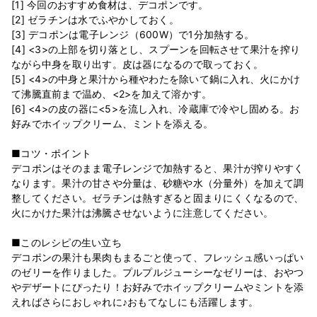
[1] 今回のおすすめ食材は、デコポンです。
[2] ゼラチンは水でふやかしておく。
[3] デコポンは電子レンジ（600W）で1分加熱する。
[4] <3>の上部を切り落とし、スプーンを回転させて果汁を搾り
ながら中身を取り出す。皮は器になるので取っておく。
[5] <4>の中身と果汁から種やわたを除いて鍋に入れ、火にかけ
て沸騰直前まで温め、<2>を加えて溶かす。
[6] <4>の皮の器に<5>を流し入れ、冷蔵庫で冷やし固める。お
好みでホイップクリーム、ミントを添える。
■コツ・ポイント
デコポンはそのまま電子レンジで加熱すると、果汁が搾りやすく
なります。果汁の甘さや分量は、砂糖や水（分量外）を加えて調
整してください。ゼラチンは熱すぎると固まりにくくなるので、
火にかけた果汁は沸騰させないように注意してください。
■このレシピの生い立ち
デコポンの果汁も果肉もまるごと使って、フレッシュ感いっぱい
のゼリーを作りました。プルプルジューシーなゼリーは、おやつ
やデザートにぴったり！お好みでホイップクリームやミントを添
えればさらにおしゃれに♪おもてなしにも活躍します。