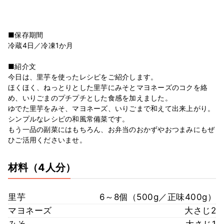
■保存期間
冷蔵4日／冷凍1か月
■紹介文
今日は、里芋を使ったレシピをご紹介します。
ほくほく、ねっとりとした里芋にみそとマヨネーズのコクを絡
め、いりごまのプチプチとした食感を加えました。
ゆでた里芋をみそ、マヨネーズ、いりごまで和えて出来上がり。
シンプルなレシピの和風常備菜です。
もう一品の副菜にはもちろん、お弁当のおかずやおつまみにもぜ
ひご活用くださいませ。
材料
（4人分）
里芋
6～8個（500g／正味400g）
マヨネーズ
大さじ2
みそ
大さじ1