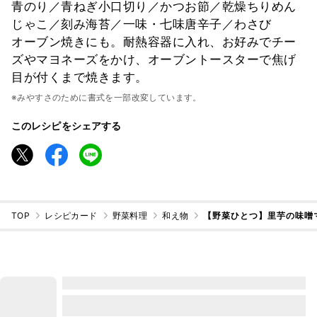
青のり／青ねぎ小口切り／かつお節／乾燥ちりめん
じゃこ／刻み海苔／一味・七味唐辛子／わさび
オーブン焼きにも。耐熱容器に入れ、お好みでチー
ズやマヨネーズをかけ、オーブントースターで焦げ
目が付くまで焼きます。
※みやすさのために書式を一部改変しています。
このレシピをシェアする
TOP
レシピカード
野菜料理
和え物
【野菜ひとつ】里芋の味噌