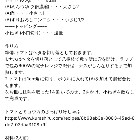
(A)めんつゆ (2倍濃縮)・・・大さじ2
(A)酢・・・小さじ1
(A)すりおろしニンニク・・・小さじ1/2
-----トッピング-----
小ねぎ (小口切り)・・・適量
作り方
準備.トマトはヘタを切り落としておきます。
1.ナスはヘタを切り落として爪楊枝で数ヶ所に穴を開け、ラップ
で包み600Wの電子レンジで3分程、ナスがしんなりするまで加
熱します。
2.トマトは1cm角に切り、ボウルに入れて(A)を加えて混ぜ合わ
せます。
3.お皿に粗熱を取った1を割いてのせ、2をかけ、小ねぎを散らし
て完成です。
トマトとミョウガのさっぱり冷しゃぶ
https://www.kurashiru.com/recipes/8b68eb3e-8083-45ad-8
dc7-02daa3108b9f
材料(2人前)