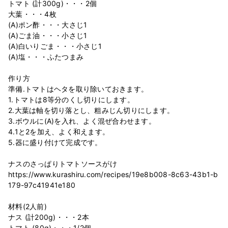
トマト (計300g)・・・2個
大葉・・・4枚
(A)ポン酢・・・大さじ1
(A)ごま油・・・小さじ1
(A)白いりごま・・・小さじ1
(A)塩・・・ふたつまみ
作り方
準備.トマトはヘタを取り除いておきます。
1.トマトは8等分のくし切りにします。
2.大葉は軸を切り落とし、粗みじん切りにします。
3.ボウルに(A)を入れ、よく混ぜ合わせます。
4.1と2を加え、よく和えます。
5.器に盛り付けて完成です。
ナスのさっぱりトマトソースがけ
https://www.kurashiru.com/recipes/19e8b008-8c63-43b1-b
179-97c41941e180
材料(2人前)
ナス (計200g)・・・2本
トマト (80g)・・・1/2個