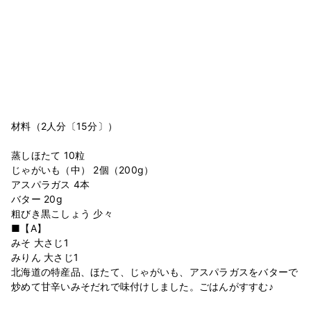
材料（2人分〔15分〕）
蒸しほたて 10粒
じゃがいも（中） 2個（200g）
アスパラガス 4本
バター 20g
粗びき黒こしょう 少々
■【A】
みそ 大さじ1
みりん 大さじ1
北海道の特産品、ほたて、じゃがいも、アスパラガスをバターで
炒めて甘辛いみそだれで味付けしました。ごはんがすすむ♪