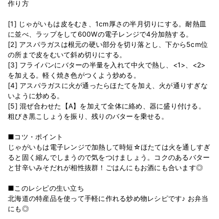
作り方
[1] じゃがいもは皮をむき、1cm厚さの半月切りにする。耐熱皿
に並べ、ラップをして600Wの電子レンジで4分加熱する。
[2] アスパラガスは根元の硬い部分を切り落とし、下から5cm位
の所まで皮をむいて斜め切りにする。
[3] フライパンにバターの半量を入れて中火で熱し、<1>、<2>
を加える。軽く焼き色がつくよう炒める。
[4] アスパラガスに火が通ったらほたてを加え、火が通りすぎな
いように炒める。
[5] 混ぜ合わせた【A】を加えて全体に絡め、器に盛り付ける。
粗びき黒こしょうを振り、残りのバターを乗せる。
■コツ・ポイント
じゃがいもは電子レンジで加熱して時短☆ほたては火を通しすぎ
ると固く縮んでしまうので気をつけましょう。コクのあるバター
と甘辛いみそだれが相性抜群！ごはんにもお酒にも合います◎
■このレシピの生い立ち
北海道の特産品を使って手軽に作れる炒め物レシピです♪ お弁当
にも◎