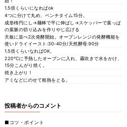
始！
1.5倍くらいになればok
4つに分けて丸め、ベンチタイム15分。
成形楕円にし→麺棒で平に伸ばし→スケッパーで葉っぱ
の葉脈の切り込みを作りやじ広げる
天板に並べ2次発酵開始。オーブンレンジの発酵機能を
使いドライイースト:30-40分/天然酵母:90分
1.5倍くらいなればOK。
220℃に予熱したオーブンに入れ、霧吹きで水をかけ、
15分こんがり焼く。
焼き上がり！
アミなどにのせて粗熱をとる。
投稿者からのコメント
■コツ・ポイント