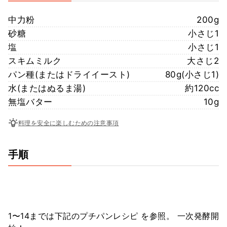
中力粉
200g
砂糖
小さじ1
塩
小さじ1
スキムミルク
大さじ2
パン種(またはドライイースト)
80g(小さじ1)
水(またはぬるま湯)
約120cc
無塩バター
10g
料理を安全に楽しむための注意事項
手順
1〜14までは下記のプチパンレシピ を参照。 一次発酵開