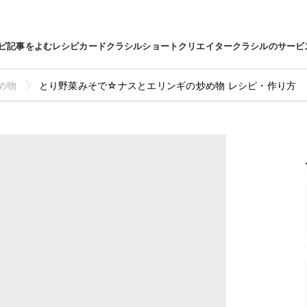
ピ
記事をよむ
レシピカード
クラシルショート
クリエイター
クラシルのサービ
め物
とり野菜みそで☆ナスとエリンギの炒め物 レシピ・作り方