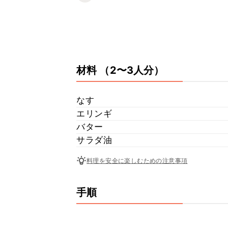
材料
（2〜3人分）
なす
エリンギ
バター
サラダ油
料理を安全に楽しむための注意事項
手順