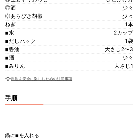
◎酒
少々
◎あらびき胡椒
少々
ねぎ
1本
◾︎水
2カップ
◾︎だしパック
1袋
◾︎醤油
大さじ2〜3
◾︎酒
少々
◾︎みりん
大さじ1
料理を安全に楽しむための注意事項
手順
鍋に◾︎を入れる