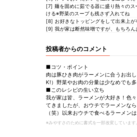
[7] 麺を固めに茹でる器に盛り熱々の
ける※野菜のスープも残さず入れてね
[8] お好きなトッピングをして出来上が
[9] 我が家は断然味噌ですが、もちろ
投稿者からのコメント
■コツ・ポイント
肉は豚ひき肉がラーメンに合うお出し
K!）野菜やお肉の分量は少なめでも
■このレシピの生い立ち
我が家は皆、ラーメンが大好き！色々
てきましたが、おウチでラーメンなら
（笑）以来おウチで食べるラーメンは
※みやすさのために書式を一部改変しています