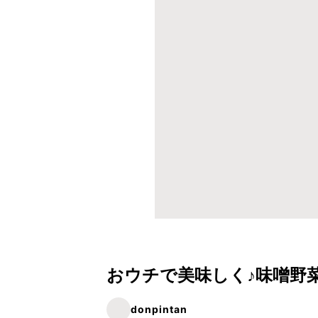
おウチで美味しく♪味噌野
donpintan