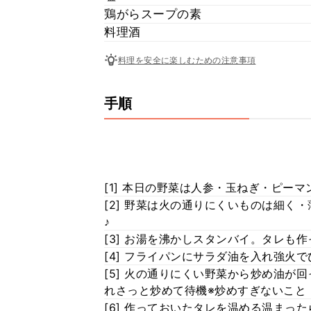
鶏がらスープの素
料理酒
料理を安全に楽しむための注意事項
手順
[1] 本日の野菜は人参・玉ねぎ・ピー
[2] 野菜は火の通りにくいものは細く
♪
[3] お湯を沸かしスタンバイ。タレも
[4] フライパンにサラダ油を入れ強火
[5] 火の通りにくい野菜から炒め油が
れさっと炒めて待機※炒めすぎないこと
[6] 作っておいたタレを温める温まっ