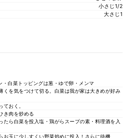
小さじ1/2
大さじ1
マン・白菜トッピングは葱・ゆで卵・メンマ
・薄くを気をつけて切る。白菜は我が家は大きめが好み
作っておく。
でひき肉を炒める
回ったら白菜を投入塩・鶏がらスープの素・料理酒を入
たらお玉に少しすくい野菜炒めに投入！さらに待機