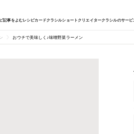
ピ
記事をよむ
レシピカード
クラシルショート
クリエイター
クラシルのサービ
ン
おウチで美味しく♪味噌野菜ラーメン