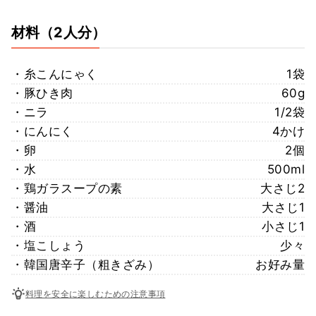
材料
（2人分）
・糸こんにゃく
1袋
・豚ひき肉
60g
・ニラ
1/2袋
・にんにく
4かけ
・卵
2個
・水
500ml
・鶏ガラスープの素
大さじ2
・醤油
大さじ1
・酒
小さじ1
・塩こしょう
少々
・韓国唐辛子（粗きざみ）
お好み量
料理を安全に楽しむための注意事項