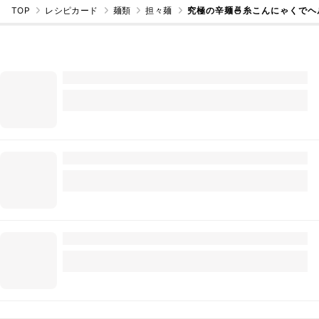
TOP
レシピカード
麺類
担々麺
究極の辛麺🍜糸こんにゃくでヘ