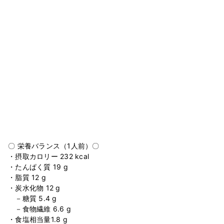
〇 栄養バランス（1人前）〇
・摂取カロリー 232 kcal
・たんぱく質 19 g
・脂質 12 g
・炭水化物 12 g
－糖質 5.4 g
－食物繊維 6.6 g
・食塩相当量1.8 g