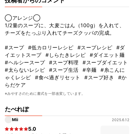
投稿者からのコメント
◯アレンジ◯
1/2量のスープに、大麦ごはん（100g）を入れて、
チーズをたっぷり入れてチーズクッパの完成。
#スープ
#低カロリーレシピ
#スープレシピ
#ダ
イエットスープ
#しらたきレシピ
#ダイエット麺
#ヘルシースープ
#スープ料理
#スープダイエット
#太らないレシピ
#スープ生活
#辛麺
#糸こんに
ゃくレシピ
#食べ過ぎリセット
#スープ好き
#か
らだケア
※みやすさのために書式を一部改変しています。
たべれぽ
Mii
2025.6.12
5.0