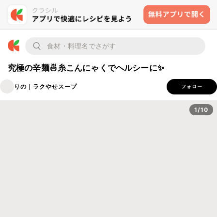
究極の辛麺🍜糸こんにゃくでヘルシーに✨
りの｜ラクやせスープ
フォロー
1/10