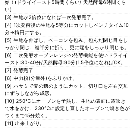
始！(ドライイースト5時間くらい/ 天然酵母6時間くら
い)
[3] 生地が2倍位になれば一次発酵完了。
[4] 1次発酵後の生地を5等分にカットしベンチタイム10
分→楕円にする。
[5] 生地を伸ばし、ベーコンを包み、包んだ閉じ目をし
っかり閉じ、縦半分に折り、更に端をしっかり閉じる。
[6] 二次発酵オーブンレンジの発酵機能を使いドライイ
ースト:30-40分/天然酵母:90分)1.5倍位になればOK。
[7] 発酵完了
[8] 中力粉(分量外)をふりかけ、
[9] ハサミで麦の穂のようにカット、切り口を左右交互
にずらしながら成形。
[10] 250℃にオーブンを予熱し、生地の表面に霧吹き
で水をかけ、230℃に設定し直したオーブンで焼き色が
つくまで15分焼く。
[11] 出来上がり。