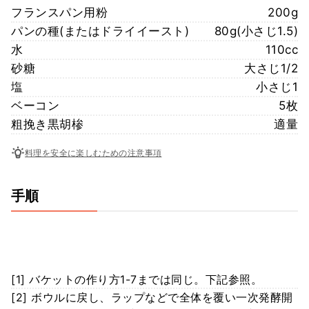
フランスパン用粉
200g
パンの種(またはドライイースト)
80g(小さじ1.5)
水
110cc
砂糖
大さじ1/2
塩
小さじ1
ベーコン
5枚
粗挽き黒胡椮
適量
料理を安全に楽しむための注意事項
手順
[1] バケットの作り方1-7までは同じ。下記参照。
[2] ボウルに戻し、ラップなどで全体を覆い一次発酵開