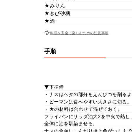
★みりん
★きび砂糖
★酒
料理を安全に楽しむための注意事項
手順
▼下準備
・ナスはヘタの部分をえんぴつを削るよ
・ピーマンは食べやすい大きさに切る。
・★の材料は合わせて混ぜておく。
フライパンにサラダ油大2を中火で熱し
全体に油を馴染ませる。
ナスの全面にこんがり焼き色がつくまで