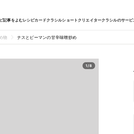
ピ
記事をよむ
レシピカード
クラシルショート
クリエイター
クラシルのサービ
め物
ナスとピーマンの甘辛味噌炒め
1/8