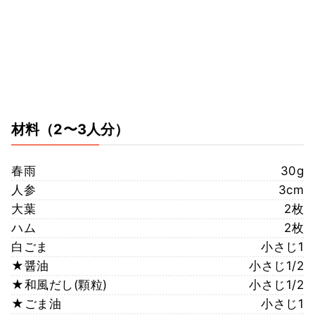
材料
（2〜3人分）
春雨
30g
人参
3cm
大葉
2枚
ハム
2枚
白ごま
小さじ1
★醤油
小さじ1/2
★和風だし(顆粒)
小さじ1/2
★ごま油
小さじ1