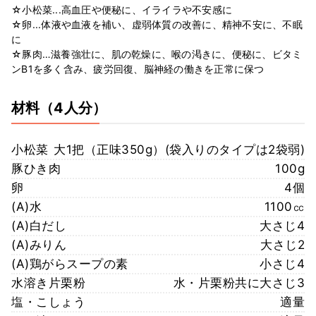
☆小松菜...高血圧や便秘に、イライラや不安感に
☆卵...体液や血液を補い、虚弱体質の改善に、精神不安に、不眠
に
☆豚肉…滋養強壮に、肌の乾燥に、喉の渇きに、便秘に、ビタミ
ンB1を多く含み、疲労回復、脳神経の働きを正常に保つ
材料
（4人分）
小松菜
大1把（正味350g）(袋入りのタイプは2袋弱)
豚ひき肉
100g
卵
4個
(A)水
1100㏄
(A)白だし
大さじ4
(A)みりん
大さじ2
(A)鶏がらスープの素
小さじ4
水溶き片栗粉
水・片栗粉共に大さじ3
塩・こしょう
適量