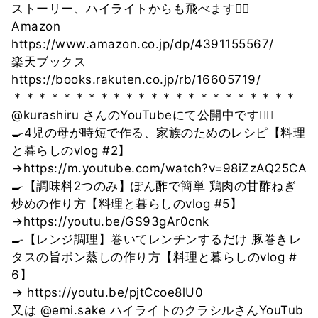
ストーリー、ハイライトからも飛べます🙇‍♀️
Amazon
https://www.amazon.co.jp/dp/4391155567/
楽天ブックス
https://books.rakuten.co.jp/rb/16605719/
＊＊＊＊＊＊＊＊＊＊＊＊＊＊＊＊＊＊＊＊＊＊＊
@kurashiru さんのYouTubeにて公開中です🙇‍♀️
🍳4児の母が時短で作る、家族のためのレシピ【料理
と暮らしのvlog #2】
→https://m.youtube.com/watch?v=98iZzAQ25CA
🍳【調味料2つのみ】ぽん酢で簡単 鶏肉の甘酢ねぎ
炒めの作り方【料理と暮らしのvlog #5】
→https://youtu.be/GS93gAr0cnk
🍳【レンジ調理】巻いてレンチンするだけ 豚巻きレ
タスの旨ポン蒸しの作り方【料理と暮らしのvlog #
6】
→ https://youtu.be/pjtCcoe8lU0
又は @emi.sake ハイライトのクラシルさんYouTub