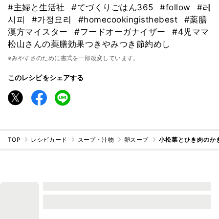
#主婦と生活社
#てづくりごはん365
#follow
#레
시피
#가정요리
#homecookingisthebest
#薬膳
漢方マイスター
#フードオーガナイザー
#4児ママ
松山さんの薬膳効果つきやみつき節約めし
※みやすさのために書式を一部改変しています。
このレシピをシェアする
TOP
レシピカード
スープ・汁物
卵スープ
小松菜とひき肉のか