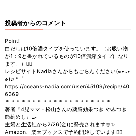
投稿者からのコメント
Point!
白だしは10倍濃タイプを使っています。（お吸い物
が1：9と書かれているものが10倍濃縮タイプになり
ます。）💁‍♀️
レシピサイトNadiaさんからもごらんください(๑•᎑•
๑)♬*゜
https://oceans-nadia.com/user/45109/recipe/40
6369
＊＊＊＊＊＊＊＊＊＊＊＊＊＊＊＊＊＊＊＊
著者『4児ママ・松山さんの薬膳効果つき やみつき
節約めし』🍳
主婦と生活社から2/26(金)に発売されます📖✨
Amazon、楽天ブックスで予約開始しています🙇‍♀️