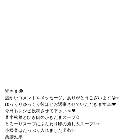
皆さま😭
温かいコメントやメッセージ、ありがとうございます😭✨
ゆっくりゆっくり後ほどお返事させていただきます🙇‍♀️❤️
今日もレシピ投稿させて下さい☺️❤️
🥬小松菜とひき肉のかきたまスープ🥚
とろーりスープにふんわり卵の癒し系スープ✨✨
小松菜はたっぷり入れました🥬👍✨
薬膳効果