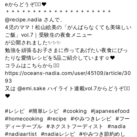
eからどうぞ🙇‍♀️❤️
＊＊＊＊＊＊＊＊＊＊＊＊＊＊＊＊＊＊＊＊
@recipe.nadia さんで、
4児のママ！松山絵美の「がんばらなくても美味しい
ご飯」vol.7｜受験生の夜食メニュー
が公開されました✨✨✨
勉強を頑張るお子さまに作ってあげたい夜食にぴっ
たりな愛情レシピを5品ご紹介しています☺️❤️
コラムはこちらから💁‍♀️
https://oceans-nadia.com/user/45109/article/30
93
又は @emi.sake ハイライト連載vol.7からどうぞ🙇‍♀️
❤️
#レシピ
#簡単レシピ
#cooking
#japanesefood
#homecooking
#recipe
#やみつきレシピ
#フー
ディーテーブル
#ネクストフーディスト
#nadia
#nadiaartist
#nadiaレシピ
#やみつき節約めし