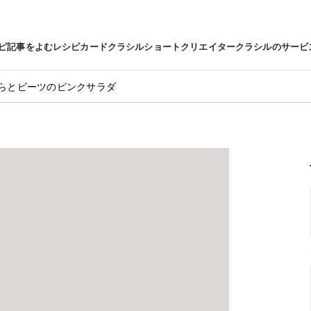
ピ
記事をよむ
レシピカード
クラシルショート
クリエイター
クラシルのサービ
らとビーツのピンクサラダ