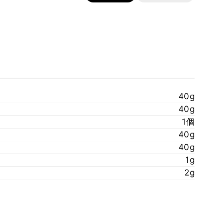
40g
40g
1個
40g
40g
1g
2g