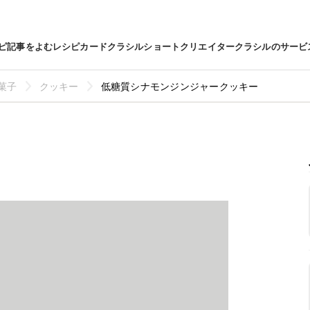
ピ
記事をよむ
レシピカード
クラシルショート
クリエイター
クラシルのサービ
菓子
クッキー
低糖質シナモンジンジャークッキー