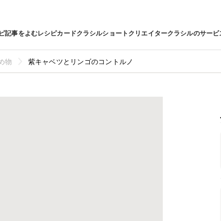
ピ
記事をよむ
レシピカード
クラシルショート
クリエイター
クラシルのサービ
め物
紫キャベツとリンゴのコントルノ