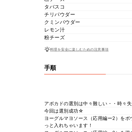
タバスコ
チリパウダー
クミンパウダー
レモン汁
粉チーズ
料理を安全に楽しむための注意事項
手順
アボカドの選別は中々難しい・・時々失
今回は選別成功☆
ヨーグルマヨソース（応用編ー2）をボ
っと入れちゃいます！