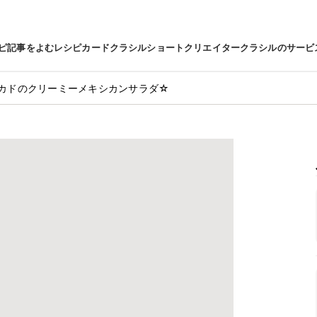
ピ
記事をよむ
レシピカード
クラシルショート
クリエイター
クラシルのサービ
カドのクリーミーメキシカンサラダ☆