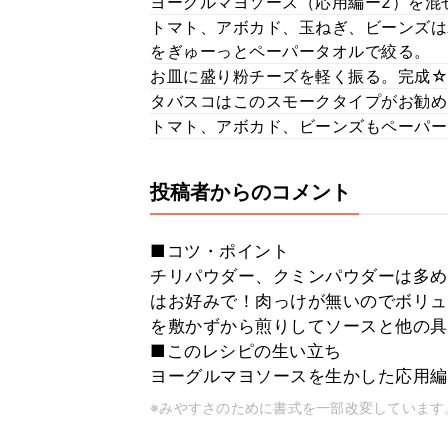
ヨーグルマヨソース（応用編ー2）を混
トマト、アボカド、玉ねぎ、ビーンズは
をぎゅーっとペーパータオルで絞る。
お皿に盛り粉チーズを軽く振る。完成☆
タバスコはこのスモークタイプがお勧め
トマト、アボカド、ビーンズもペーパー
投稿者からのコメント
■コツ・ポイント
チリパウダー、クミンパウダーは多め
はお好みで！肉っけが無いのでボリュ
を敷かずから煎りしてソースと他の具
■このレシピの生い立ち
ヨーグルマヨソースを生かした応用編
※みやすさのために書式を一部改変しています