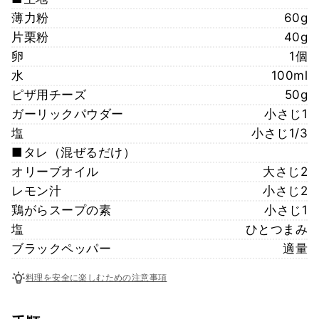
薄力粉
60g
片栗粉
40g
卵
1個
水
100ml
ピザ用チーズ
50g
ガーリックパウダー
小さじ1
塩
小さじ1/3
■タレ（混ぜるだけ）
オリーブオイル
大さじ2
レモン汁
小さじ2
鶏がらスープの素
小さじ1
塩
ひとつまみ
ブラックペッパー
適量
料理を安全に楽しむための注意事項