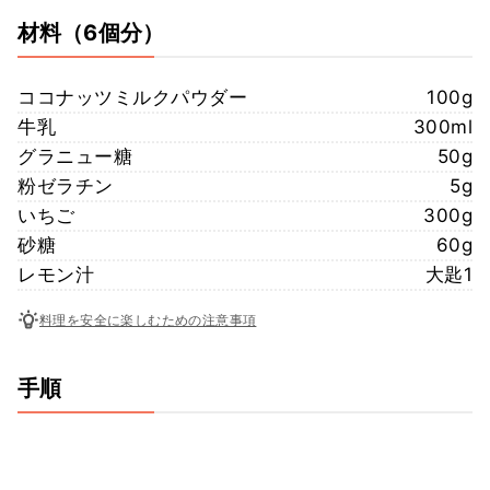
材料
（6個分）
ココナッツミルクパウダー
100g
牛乳
300ml
グラニュー糖
50g
粉ゼラチン
5g
いちご
300g
砂糖
60g
レモン汁
大匙1
料理を安全に楽しむための注意事項
手順