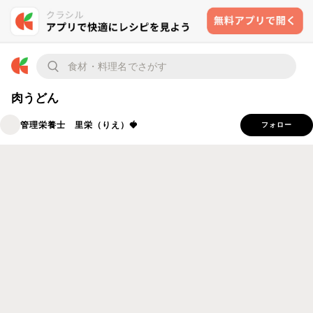
肉うどん
管理栄養士 里栄（りえ）🍓
フォロー