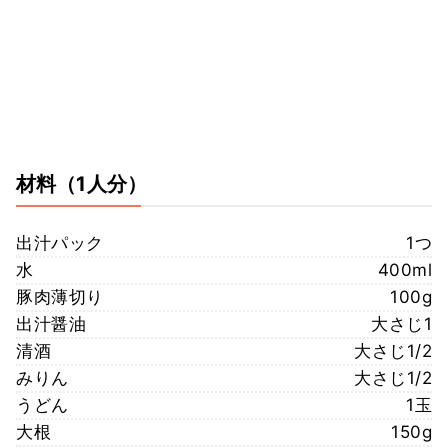
材料
（1人分）
出汁パック
1つ
水
400ml
豚肉薄切り
100g
出汁醤油
大さじ1
清酒
大さじ1/2
みりん
大さじ1/2
うどん
1玉
大根
150g