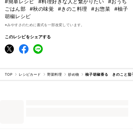
#簡単レシピ
#料理好きな人と繋がりたい
#おうち
ごはん部
#秋の味覚
#きのこ料理
#お惣菜
#柚子
胡椒レシピ
※みやすさのために書式を一部改変しています。
このレシピをシェアする
TOP
レシピカード
野菜料理
炒め物
柚子胡椒香る きのこと茄