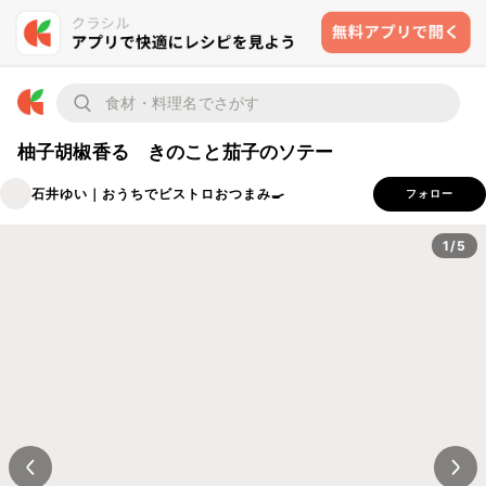
柚子胡椒香る きのこと茄子のソテー
石井ゆい｜おうちでビストロおつまみ🍳
フォロー
1/5