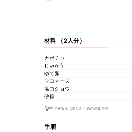
材料
（2人分）
カボチャ
じゃが芋
ゆで卵
マヨネーズ
塩コショウ
砂糖
料理を安全に楽しむための注意事項
手順