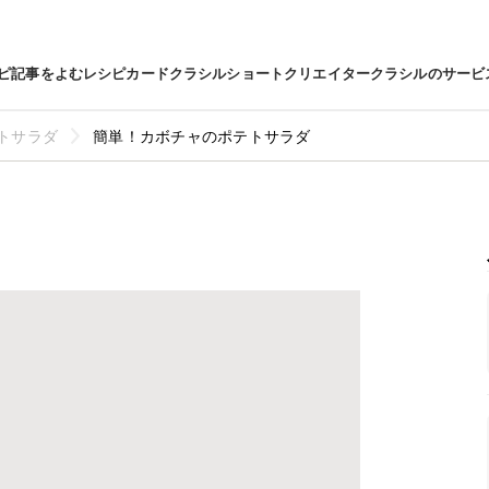
ピ
記事をよむ
レシピカード
クラシルショート
クリエイター
クラシルのサービ
トサラダ
簡単！カボチャのポテトサラダ