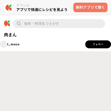
肉まん
t_moco
フォロー