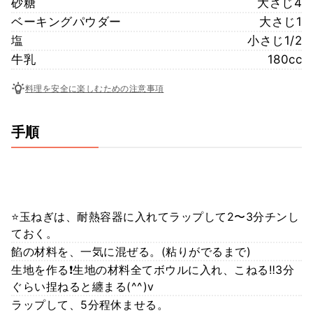
砂糖
大さじ4
ベーキングパウダー
大さじ1
塩
小さじ1/2
牛乳
180cc
料理を安全に楽しむための注意事項
手順
⭐️玉ねぎは、耐熱容器に入れてラップして2〜3分チンし
ておく。
餡の材料を、一気に混ぜる。(粘りがでるまで)
生地を作る❗生地の材料全てボウルに入れ、こねる‼︎3分
ぐらい捏ねると纏まる(^^)v
ラップして、5分程休ませる。