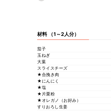
材料
（1～2人分）
茄子
玉ねぎ
大葉
スライスチーズ
★合挽き肉
★にんにく
★塩
★片栗粉
★オレガノ（お好み）
すりおろし生姜