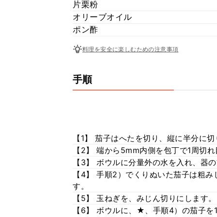
片栗粉
オリーブオイル
ポン酢
料理を安全に楽しむための注意事項
手順
【1】 茄子はへたを切り、縦に半分に切
【2】 端から5mm内側を包丁で1周切
【3】 ボウルに分量外の水を入れ、器
【4】 手順2）でくりぬいた茄子は粗み
す。
【5】 玉ねぎを、みじん切りにします。
【6】 ボウルに、★、手順4）の茄子を