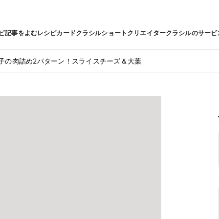
ピ
記事をよむ
レシピカード
クラシルショート
クリエイター
クラシルのサービ
子の肉詰め2パターン！スライスチーズ＆大葉