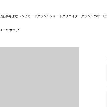
ピ
記事をよむ
レシピカード
クラシルショート
クリエイター
クラシルのサービ
ローのサラダ