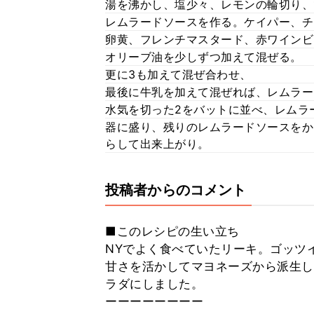
湯を沸かし、塩少々、レモンの輪切り、
レムラードソースを作る。ケイパー、チ
卵黄、フレンチマスタード、赤ワインビ
オリーブ油を少しずつ加えて混ぜる。
更に3も加えて混ぜ合わせ、
最後に牛乳を加えて混ぜれば、レムラー
水気を切った2をバットに並べ、レムラ
器に盛り、残りのレムラードソースをか
らして出来上がり。
投稿者からのコメント
■このレシピの生い立ち
NYでよく食べていたリーキ。ゴッツ
甘さを活かしてマヨネーズから派生し
ラダにしました。
ーーーーーーーー