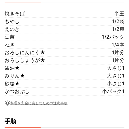
焼きそば
半玉
もやし
1/2袋
えのき
1/2束
豆苗
1/2パック
ねぎ
1/4本
おろしにんにく★
1片分
おろししょうが★
1片分
醤油★
大さじ1
みりん★
大さじ1
砂糖★
小さじ1
かつおぶし
小パック1
料理を安全に楽しむための注意事項
手順