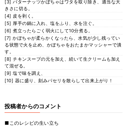
[3] バターナッツかぼちゃはワタを取り除き、適当な大
きさに切る。
[4] 皮を剥く。
[5] 厚手の鍋に入れ、塩をふり、水を注ぐ。
[6] 煮立ったらごく弱火にして10分煮る。
[7] かぼちゃが柔らかくなったら、水気が少し残ってい
る状態で火を止め、かぼちゃをおたまかマッシャーで潰
す。
[8] チキンスープの元を加え、続いて生クリームも加え
て混ぜる。
[9] 塩で味を調え、
[10] 器に盛り、刻みパセリを散らして出来上がり！
投稿者からのコメント
■このレシピの生い立ち