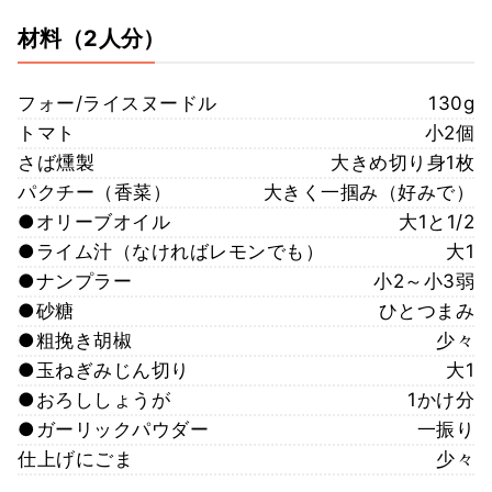
材料
（2人分）
フォー/ライスヌードル
130g
トマト
小2個
さば燻製
大きめ切り身1枚
パクチー（香菜）
大きく一掴み（好みで）
●オリーブオイル
大1と1/2
●ライム汁（なければレモンでも）
大1
●ナンプラー
小2～小3弱
●砂糖
ひとつまみ
●粗挽き胡椒
少々
●玉ねぎみじん切り
大1
●おろししょうが
1かけ分
●ガーリックパウダー
一振り
仕上げにごま
少々