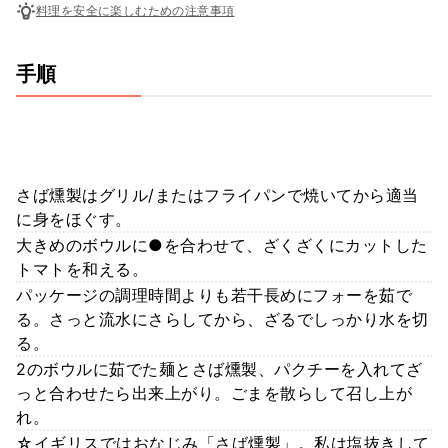
料理を安全に楽しむための注意事項
手順
さば燻製はグリル/またはフライパンで焼いてから適当
に身をほぐす。
大きめのボウルに●を合わせて、ざくざくにカットした
トマトを和える。
パッケージの調理時間よりも若干長めにフォーを茹で
る。さっと流水にさらしてから、ざるでしっかり水を切
る。
2のボウルに茹でた麺とさば燻製、パクチーを入れてざ
っと合わせたら出来上がり。ごまを散らして召し上が
れ。
☆イギリスではおなじみ「さば燻製」。私は塩抜きして