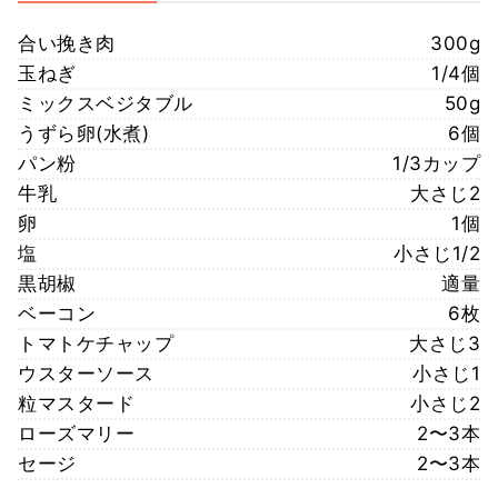
合い挽き肉
300g
玉ねぎ
1/4個
ミックスベジタブル
50g
うずら卵(水煮)
6個
パン粉
1/3カップ
牛乳
大さじ2
卵
1個
塩
小さじ1/2
黒胡椒
適量
ベーコン
6枚
トマトケチャップ
大さじ3
ウスターソース
小さじ1
粒マスタード
小さじ2
ローズマリー
2〜3本
セージ
2〜3本