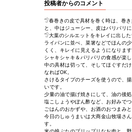
投稿者からのコメント
𓅿春巻きの皮で具材を巻く時は、巻
と、中はジューシー、皮はパリパリに
𓅿大葉のシルエットをキレイに出し
ライパンに並べ、菜箸などでほんの少
くく、キレイに見えるようになります
シャキシャキ＆パリパリの食感が楽し
中の具材は切って、そしてほぐすだけ
なればOK。
さけるタイプのチーズを使うので、揚
いです。
少量の油で揚げ焼きにして、油の後処
塩こしょうやぽん酢など、お好みでつ
ごはんのおかずや、お酒のおつまみと
今日のしゅうまいは大商金山牧場さん( @
す。
米の娘ぶたのプリップリなお肉と、野