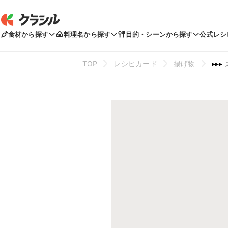
食材から探す
料理名から探す
目的・シーンから探す
公式レシ
TOP
レシピカード
揚げ物
▸▸