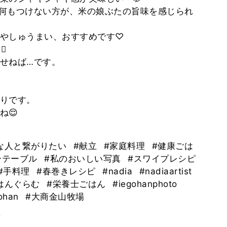
何もつけない方が、米の娘ぶたの旨味を感じられ
やしゅうまい、おすすめです♡

せねば…です。
りです。
ね😌
な人と繋がりたい
#献立
#家庭料理
#健康ごは
ーテーブル
#私のおいしい写真
#スワイプレシピ
#手料理
#春巻きレシピ
#nadia
#nadiaartist
はんぐらむ
#栄養士ごはん
#iegohanphoto
gohan
#大商金山牧場
。