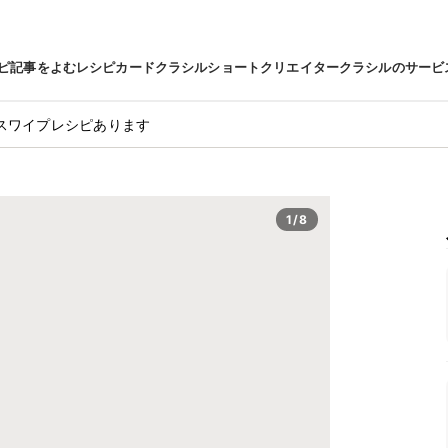
ピ
記事をよむ
レシピカード
クラシルショート
クリエイター
クラシルのサービ
▸ スワイプレシピあります
1/8