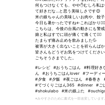
何もつけなくても、やや✋むしろ私は
て好きだな…と思う美味しさです😊
米の娘ちゃんの美味しいお肉や、餃子
今日も暑かったですね←こればかり😮‍💨
こちらは、今後の台風の動きにも警戒
娘と私はすでに頭が痛くて痛くて😵‍💫
たまらず痛み止めを飲みました💦
被害が大きく出ないことを祈らんばか
皆さんもどうぞお気をつけてください
ごちそうさまでした。
#レシピ
#おうちごはん
#料理好き
ん
#おうちごはんlover
#フーディ
#夕食
#夕飯
#夜ごはん
#春巻き
#てづくりごはん365
#dinner
#ご
#shokulabo
#米の娘ぶた
#ouchi
※みやすさのために書式を一部改変しています