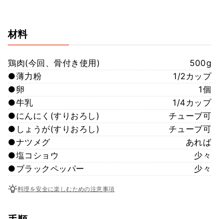
材料
鶏肉(今回、骨付き使用)
500g
●薄力粉
1/2カップ
●卵
1個
●牛乳
1/4カップ
●にんにく(すりおろし)
チューブ可
●しょうが(すりおろし)
チューブ可
●ナツメグ
あれば
●塩コショウ
少々
●ブラックペッパー
少々
料理を安全に楽しむための注意事項