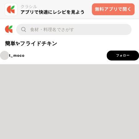
簡単✨フライドチキン
t_moco
フォロー